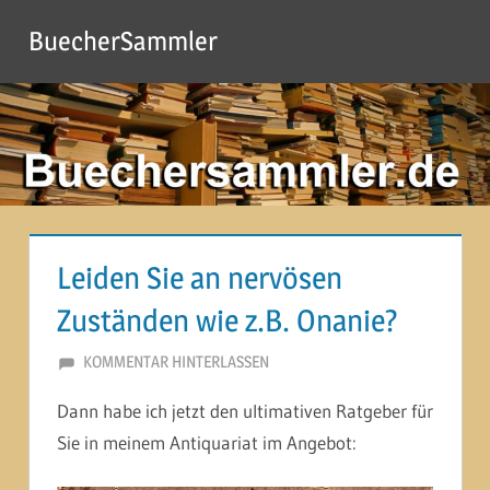
Zum
BuecherSammler
Inhalt
springen
Leiden Sie an nervösen
Zuständen wie z.B. Onanie?
24. SEPTEMBER 2014
MARTINA BERG
KOMMENTAR HINTERLASSEN
Dann habe ich jetzt den ultimativen Ratgeber für
Sie in meinem Antiquariat im Angebot: