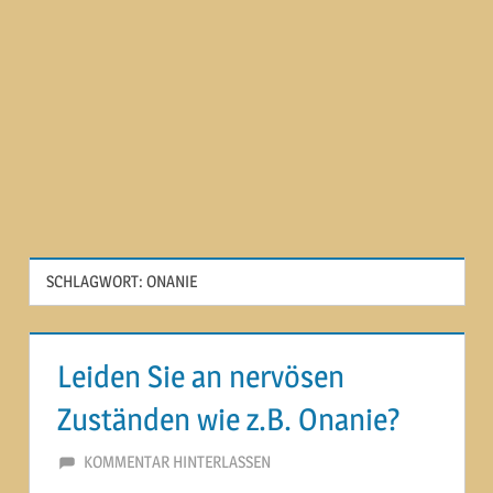
SCHLAGWORT:
ONANIE
Leiden Sie an nervösen
Zuständen wie z.B. Onanie?
24. SEPTEMBER 2014
MARTINA BERG
KOMMENTAR HINTERLASSEN