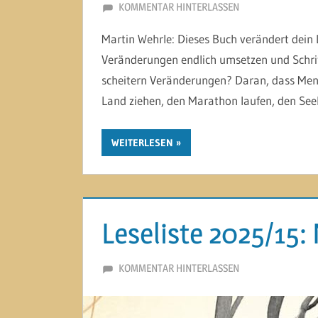
26. SEPTEMBER 2025
MARTINA BERG
KOMMENTAR HINTERLASSEN
Martin Wehrle: Dieses Buch verändert dein 
Veränderungen endlich umsetzen und Schrit
scheitern Veränderungen? Daran, dass Mens
Land ziehen, den Marathon laufen, den See
WEITERLESEN
Leseliste 2025/15:
23. SEPTEMBER 2025
MARTINA BERG
KOMMENTAR HINTERLASSEN