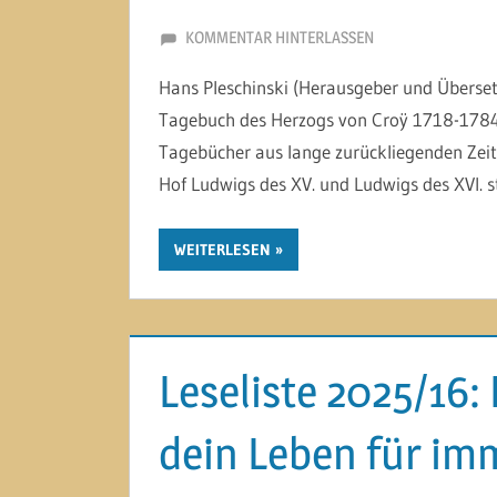
2. OKTOBER 2025
MARTINA BERG
KOMMENTAR HINTERLASSEN
Hans Pleschinski (Herausgeber und Übersetz
Tagebuch des Herzogs von Croÿ 1718-1784 I
Tagebücher aus lange zurückliegenden Zeit
Hof Ludwigs des XV. und Ludwigs des XVI. 
WEITERLESEN
Leseliste 2025/16:
dein Leben für im