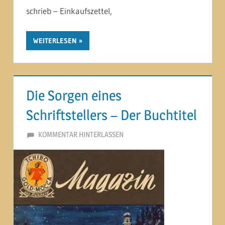
schrieb – Einkaufszettel,
WEITERLESEN
Die Sorgen eines
Schriftstellers – Der Buchtitel
21. JULI 2014
MARTINA BERG
KOMMENTAR HINTERLASSEN