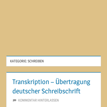
KATEGORIE:
SCHREIBEN
Transkription – Übertragung
deutscher Schreibschrift
9. FEBRUAR 2015
MARTINA BERG
KOMMENTAR HINTERLASSEN