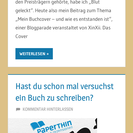
den Preisträgern gehörte, habe ich „Blut
geleckt“. Heute also mein Beitrag zum Thema
„Mein Buchcover – und wie es entstanden ist“,
einer Blogparade veranstaltet von XinXii. Das
Cover
WEITERLESEN
Hast du schon mal versuchst
ein Buch zu schreiben?
24. AUGUST 2013
MARTINA BERG
KOMMENTAR HINTERLASSEN