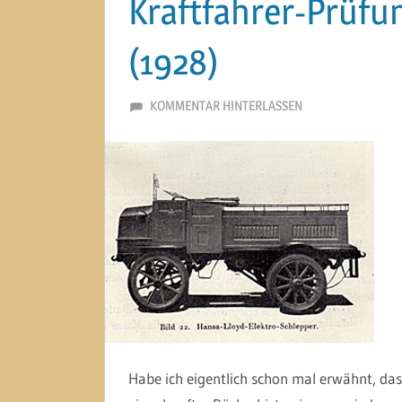
Kraftfahrer-Prüfu
(1928)
2. MAI 2014
MARTINA BERG
KOMMENTAR HINTERLASSEN
Habe ich eigentlich schon mal erwähnt, das