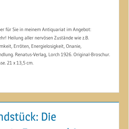
er für Sie in meinem Antiquariat im Angebot:
! Heilung aller nervösen Zustände wie z.B.
keit, Erröten, Energielosigkeit, Onanie,
dlung. Renatus-Verlag, Lorch 1926. Original-Broschur.
sse. 21 x 13,5 cm.
ndstück: Die