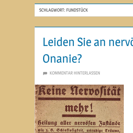
SCHLAGWORT:
FUNDSTÜCK
Leiden Sie an nerv
Onanie?
24. SEPTEMBER 2014
MARTINA BERG
KOMMENTAR HINTERLASSEN