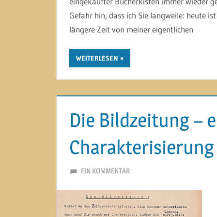
eingekaufter Bücherkisten immer wieder ger
Gefahr hin, dass ich Sie langweile: heute i
längere Zeit von meiner eigentlichen
WEITERLESEN
Die Bildzeitung – 
Charakterisierung
8. DEZEMBER 2013
MARTINA BERG
EIN KOMMENTAR