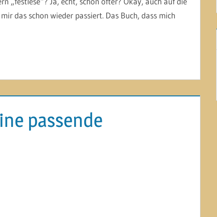
n „festlese“? Ja, echt, schon öfter? Okay, auch auf die
st mir das schon wieder passiert. Das Buch, dass mich
eine passende