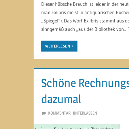
Dieser hübsche Brauch ist leider in der heu
man Exlibris meist in antiquarischen Büche
„Spiegel“). Das Wort Exlibris stammt aus 
sinngemäß auch „aus der Bibliothek von…“.
WEITERLESEN
Schöne Rechnungs
dazumal
24. FEBRUAR 2015
MARTINA BERG
KOMMENTAR HINTERLASSEN