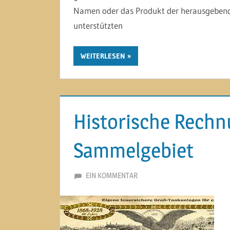
Namen oder das Produkt der herausgeben
unterstützten
WEITERLESEN
Historische Rechn
Sammelgebiet
5. AUGUST 2020
MARTINA BERG
EIN KOMMENTAR