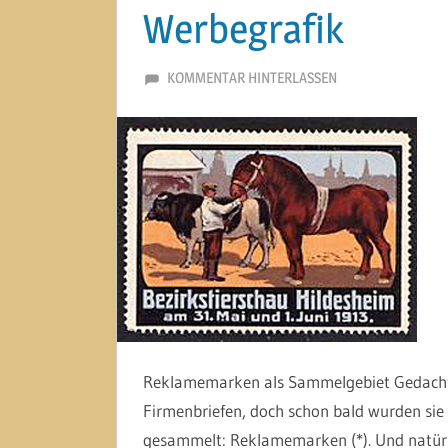
Werbegrafik
21. OKTOBER 2020
MARTINA BERG
KOMMENTAR HINTERLASSEN
Reklamemarken als Sammelgebiet Gedacht w
Firmenbriefen, doch schon bald wurden sie 
gesammelt: Reklamemarken (*). Und natürli