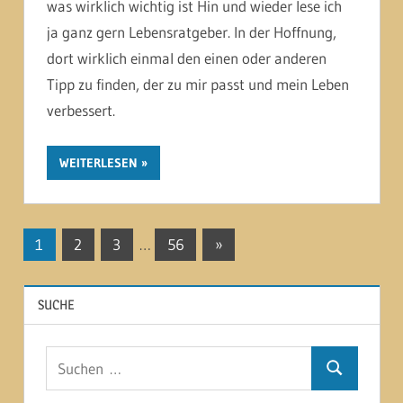
was wirklich wichtig ist Hin und wieder lese ich
ja ganz gern Lebensratgeber. In der Hoffnung,
dort wirklich einmal den einen oder anderen
Tipp zu finden, der zu mir passt und mein Leben
verbessert.
WEITERLESEN
Seitennummerierung
Nächste
1
2
3
…
56
»
Beiträge
der
SUCHE
Beiträge
Suchen
Suchen
nach: