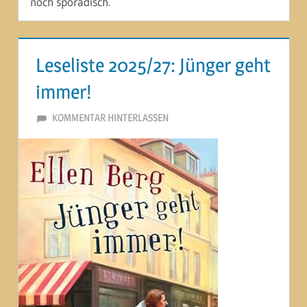
noch sporadisch.
Leseliste 2025/27: Jünger geht
immer!
27. OKTOBER 2025
MARTINA BERG
KOMMENTAR HINTERLASSEN