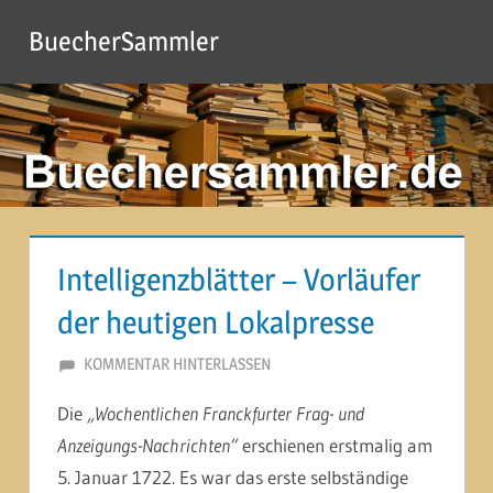
Zum
BuecherSammler
Inhalt
springen
Intelligenzblätter – Vorläufer
der heutigen Lokalpresse
6. MÄRZ 2015
MARTINA BERG
KOMMENTAR HINTERLASSEN
Die
„Wochentlichen Franckfurter Frag- und
Anzeigungs-Nachrichten“
erschienen erstmalig am
5. Januar 1722. Es war das erste selbständige