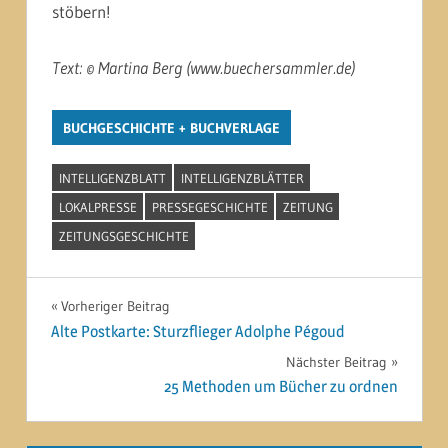
stöbern!
Text: © Martina Berg (www.buechersammler.de)
BUCHGESCHICHTE + BUCHVERLAGE
INTELLIGENZBLATT
INTELLIGENZBLÄTTER
LOKALPRESSE
PRESSEGESCHICHTE
ZEITUNG
ZEITUNGSGESCHICHTE
Beitragsnavigation
Vorheriger Beitrag
Alte Postkarte: Sturzflieger Adolphe Pégoud
Nächster Beitrag
25 Methoden um Bücher zu ordnen