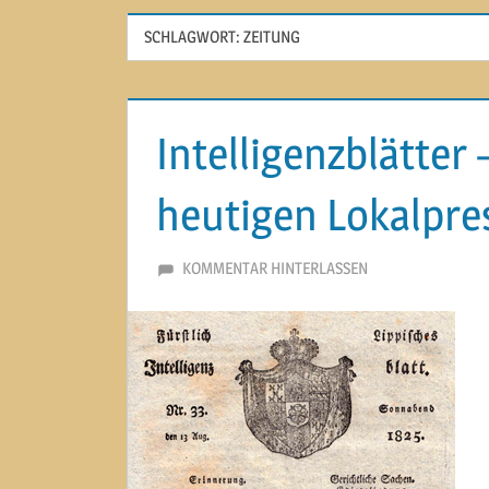
SCHLAGWORT:
ZEITUNG
Intelligenzblätter 
heutigen Lokalpre
6. MÄRZ 2015
MARTINA BERG
KOMMENTAR HINTERLASSEN