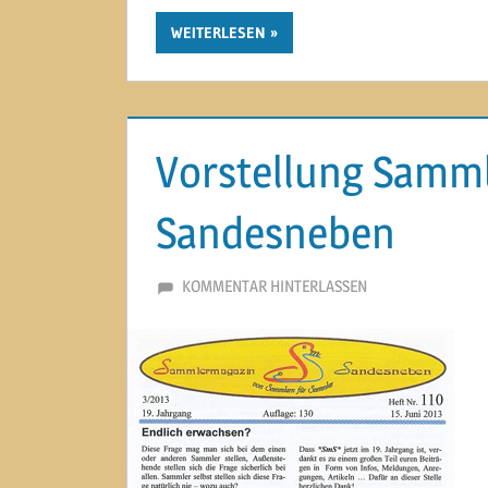
WEITERLESEN
Vorstellung Samm
Sandesneben
4. JULI 2013
MARTINA BERG
KOMMENTAR HINTERLASSEN