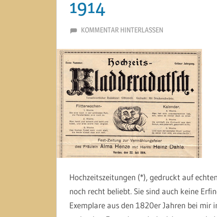
1914
21. JANUAR 2015
MARTINA BERG
KOMMENTAR HINTERLASSEN
Hochzeitszeitungen (*), gedruckt auf echtem
noch recht beliebt. Sie sind auch keine Erf
Exemplare aus den 1820er Jahren bei mir i