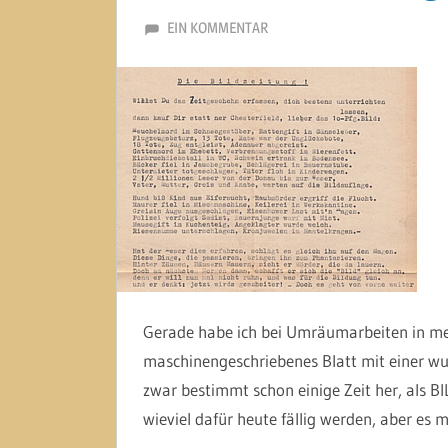
8. DEZEMBER 2013
MARTINA BERG
EIN KOMMENTAR
Gerade habe ich bei Umräumarbeiten in me
maschinengeschriebenes Blatt mit einer wun
zwar bestimmt schon einige Zeit her, als B
wieviel dafür heute fällig werden, aber es m