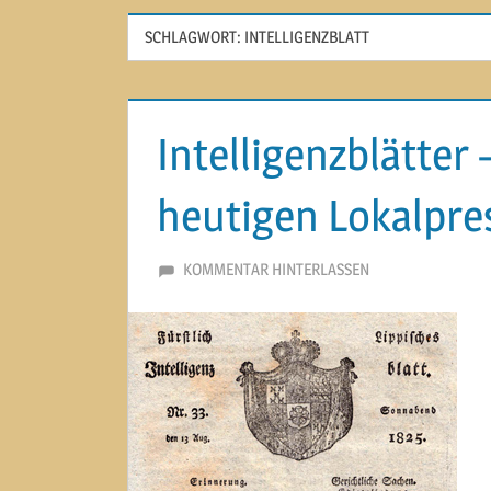
SCHLAGWORT:
INTELLIGENZBLATT
Intelligenzblätter 
heutigen Lokalpre
6. MÄRZ 2015
MARTINA BERG
KOMMENTAR HINTERLASSEN