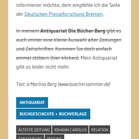
informieren möchte, dem empfehle ich die Seite
der
Deutschen Presseforschung Bremen
.
In meinem
Antiquariat Die Bücher-Berg
gibt es
auch immer eine kleine Auswahl alter Zeitungen
und Zeitschriften. Kommen Sie doch einfach
einmal stöbern (hier klicken).
Mein Antiquariat
gibt es leider nicht mehr.
Text: © Martina Berg (www.buechersammler.de)
ANTIQUARIAT
BUCHGESCHICHTE + BUCHVERLAGE
ÄLTESTE ZEITUNG
JOHANN CAROLUS
RELATION
STRASSBURG
ZEITUNG