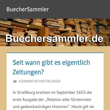
Zum
BuecherSammler
Inhalt
springen
Seit wann gibt es eigentlich
Zeitungen?
20. JANUAR 2015
MARTINA BERG
KOMMENTAR HINTERLASSEN
In Straßburg erschien im September 1605 die
erste Ausgabe der „Relation aller fürnemmen
und gedenckwürdigen Historien“. Heute gilt sie