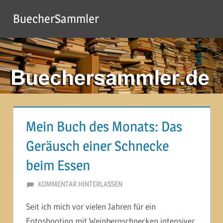
Zum
BuecherSammler
Inhalt
springen
Mein Buch des Monats: Das
Geräusch einer Schnecke
beim Essen
12. MAI 2014
MARTINA BERG
KOMMENTAR HINTERLASSEN
Seit ich mich vor vielen Jahren für ein
Fotoshooting mit Weinbergschnecken intensiver