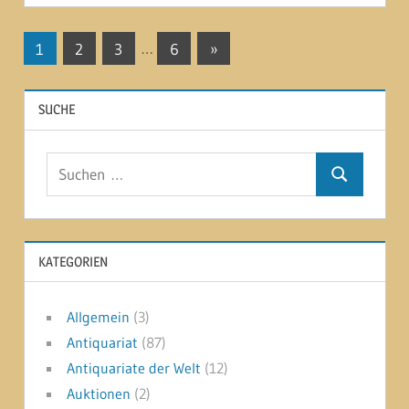
Seitennummerierung
Nächste
1
2
3
…
6
»
Beiträge
der
SUCHE
Beiträge
Suchen
Suchen
nach:
KATEGORIEN
Allgemein
(3)
Antiquariat
(87)
Antiquariate der Welt
(12)
Auktionen
(2)