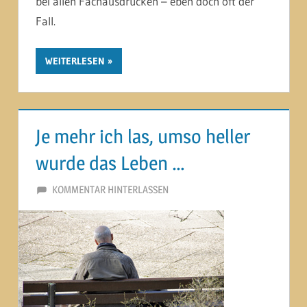
bei allen Fachausdrücken – eben doch oft der
Fall.
WEITERLESEN
Je mehr ich las, umso heller
wurde das Leben …
8. FEBRUAR 2015
MARTINA BERG
KOMMENTAR HINTERLASSEN