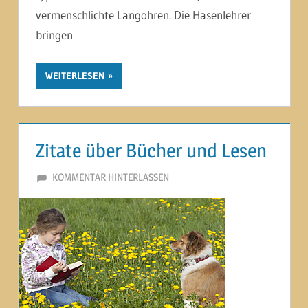
vermenschlichte Langohren. Die Hasenlehrer
bringen
WEITERLESEN
Zitate über Bücher und Lesen
22. OKTOBER 2020
MARTINA BERG
KOMMENTAR HINTERLASSEN