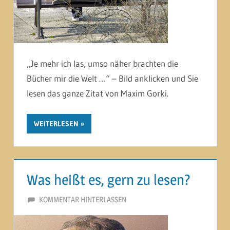
„Je mehr ich las, umso näher brachten die
Bücher mir die Welt …“ – Bild anklicken und Sie
lesen das ganze Zitat von Maxim Gorki.
WEITERLESEN
Was heißt es, gern zu lesen?
22. JANUAR 2015
MARTINA BERG
KOMMENTAR HINTERLASSEN