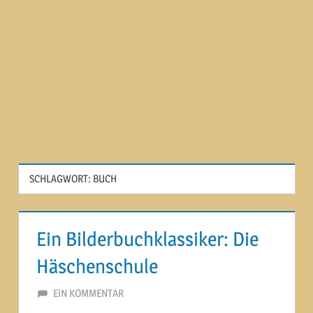
SCHLAGWORT:
BUCH
Ein Bilderbuchklassiker: Die
Häschenschule
5. MÄRZ 2021
MARTINA BERG
EIN KOMMENTAR