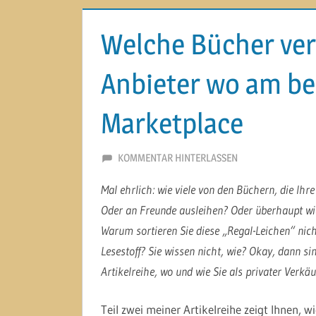
Welche Bücher verk
Anbieter wo am be
Marketplace
10. JANUAR 2014
MARTINA BERG
KOMMENTAR HINTERLASSEN
Mal ehrlich: wie viele von den Büchern, die Ih
Oder an Freunde ausleihen? Oder überhaupt wi
Warum sortieren Sie diese „Regal-Leichen“ nic
Lesestoff? Sie wissen nicht, wie? Okay, dann sin
Artikelreihe, wo und wie Sie als privater Verkä
Teil zwei meiner Artikelreihe zeigt Ihnen, w