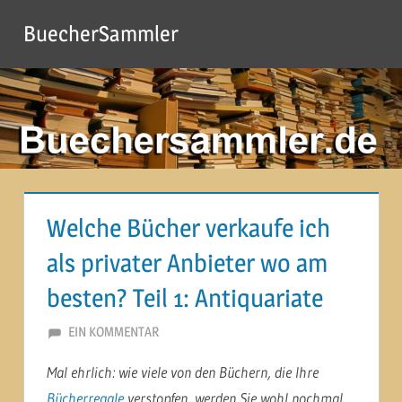
Zum
BuecherSammler
Inhalt
springen
Welche Bücher verkaufe ich
als privater Anbieter wo am
besten? Teil 1: Antiquariate
29. NOVEMBER 2013
MARTINA BERG
EIN KOMMENTAR
Mal ehrlich: wie viele von den Büchern, die Ihre
Bücherregale
verstopfen, werden Sie wohl nochmal