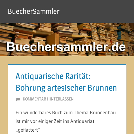
Zum
BuecherSammler
Inhalt
springen
Antiquarische Rarität:
Bohrung artesischer Brunnen
4. OKTOBER 2014
MARTINA BERG
KOMMENTAR HINTERLASSEN
Ein wunderbares Buch zum Thema Brunnenbau
ist mir vor einiger Zeit ins Antiquariat
„geflattert“: