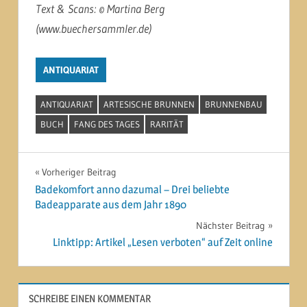
Text & Scans: © Martina Berg
(www.buechersammler.de)
ANTIQUARIAT
ANTIQUARIAT
ARTESISCHE BRUNNEN
BRUNNENBAU
BUCH
FANG DES TAGES
RARITÄT
Beitragsnavigation
Vorheriger Beitrag
Badekomfort anno dazumal – Drei beliebte
Badeapparate aus dem Jahr 1890
Nächster Beitrag
Linktipp: Artikel „Lesen verboten“ auf Zeit online
SCHREIBE EINEN KOMMENTAR