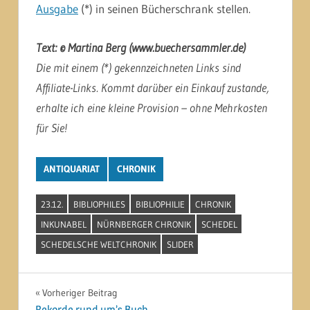
Ausgabe
(*) in seinen Bücherschrank stellen.
Text: © Martina Berg (www.buechersammler.de)
Die mit einem (*) gekennzeichneten Links sind
Affiliate-Links. Kommt darüber ein Einkauf zustande,
erhalte ich eine kleine Provision – ohne Mehrkosten
für Sie!
ANTIQUARIAT
CHRONIK
23.12.
BIBLIOPHILES
BIBLIOPHILIE
CHRONIK
INKUNABEL
NÜRNBERGER CHRONIK
SCHEDEL
SCHEDELSCHE WELTCHRONIK
SLIDER
Beitragsnavigation
Vorheriger Beitrag
Rekorde rund um’s Buch