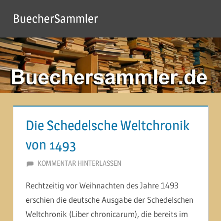
Zum
BuecherSammler
Inhalt
springen
Die Schedelsche Weltchronik
von 1493
23. DEZEMBER 2014
MARTINA BERG
KOMMENTAR HINTERLASSEN
Rechtzeitig vor Weihnachten des Jahre 1493
erschien die deutsche Ausgabe der Schedelschen
Weltchronik (Liber chronicarum), die bereits im