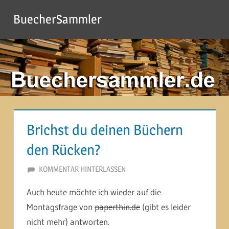
Zum
BuecherSammler
Inhalt
springen
Brichst du deinen Büchern
den Rücken?
29. JULI 2013
MARTINA BERG
KOMMENTAR HINTERLASSEN
Auch heute möchte ich wieder auf die
Montagsfrage von
paperthin.de
(gibt es leider
nicht mehr) antworten.