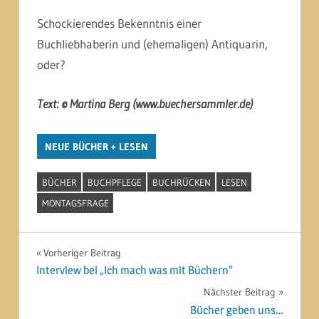
Schockierendes Bekenntnis einer
Buchliebhaberin und (ehemaligen) Antiquarin,
oder?
Text: © Martina Berg (www.buechersammler.de)
NEUE BÜCHER + LESEN
BÜCHER
BUCHPFLEGE
BUCHRÜCKEN
LESEN
MONTAGSFRAGE
Beitragsnavigation
Vorheriger Beitrag
Interview bei „Ich mach was mit Büchern“
Nächster Beitrag
Bücher geben uns…