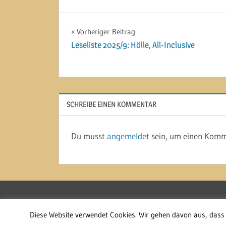
Beitragsnavigation
Vorheriger Beitrag
Leseliste 2025/9: Hölle, All-Inclusive
SCHREIBE EINEN KOMMENTAR
Du musst
angemeldet
sein, um einen Komm
WordPress-Theme: Treville von ThemeZee.
Diese Website verwendet Cookies. Wir gehen davon aus, dass 