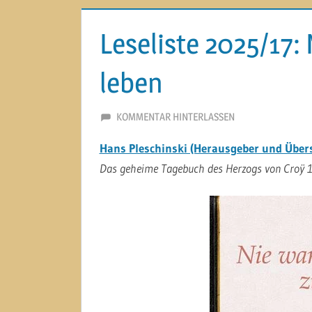
Leseliste 2025/17: 
leben
2. OKTOBER 2025
MARTINA BERG
KOMMENTAR HINTERLASSEN
Hans Pleschinski (Herausgeber und Überse
Das geheime Tagebuch des Herzogs von Croÿ 