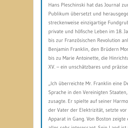
Hans Pleschinski hat das Journal zu
Publikum übersetzt und herausgegeb
streckenweise einzigartige Fundgrub
private und höfische Leben im 18. J
bis zur Französischen Revolution a
Benjamin Franklin, den Brüdern Mo
bis zu Marie Antoinette, die Hinric
XV. – ein unschätzbares und präzi
„Ich überreichte Mr. Franklin eine D
Sprache in den Vereinigten Staaten
zusagte. Er spielte auf seiner Harmon
der Vater der Elektrizität, setzte v
Apparat in Gang. Von Boston zeigte e
alles sehr interessant. Sein Land ist