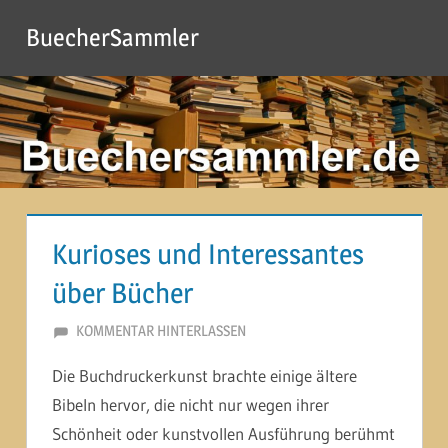
Zum
BuecherSammler
Inhalt
springen
Kurioses und Interessantes
über Bücher
3. JULI 2014
MARTINA BERG
KOMMENTAR HINTERLASSEN
Die Buchdruckerkunst brachte einige ältere
Bibeln hervor, die nicht nur wegen ihrer
Schönheit oder kunstvollen Ausführung berühmt