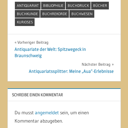
ANTIQUARIAT
BIBLIOPHILIE
BUCHDRUCK
BÜCHER
BUCHKUNDE
BUCHREKORDE
BUCHWESEN
KURIOSES
Beitragsnavigation
Vorheriger Beitrag
Antiquariate der Welt: Spitzwegeck in
Braunschweig
Nächster Beitrag
Antiquariatssplitter: Meine „Aua“-Erlebnisse
SCHREIBE EINEN KOMMENTAR
Du musst
angemeldet
sein, um einen
Kommentar abzugeben.