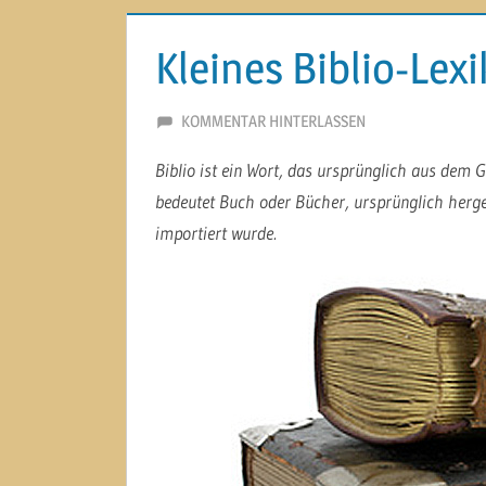
Kleines Biblio-Lex
3. DEZEMBER 2013
MARTINA BERG
KOMMENTAR HINTERLASSEN
Biblio ist ein Wort, das ursprünglich aus dem
bedeutet Buch oder Bücher, ursprünglich hergel
importiert wurde.