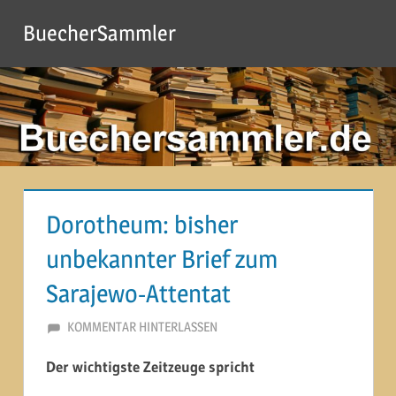
Zum
BuecherSammler
Inhalt
springen
Dorotheum: bisher
unbekannter Brief zum
Sarajewo-Attentat
17. MAI 2014
MARTINA BERG
KOMMENTAR HINTERLASSEN
Der wichtigste Zeitzeuge spricht