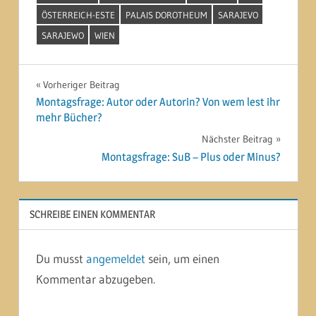
ÖSTERREICH-ESTE
PALAIS DOROTHEUM
SARAJEVO
SARAJEWO
WIEN
Beitragsnavigation
Vorheriger Beitrag
Montagsfrage: Autor oder Autorin? Von wem lest ihr
mehr Bücher?
Nächster Beitrag
Montagsfrage: SuB – Plus oder Minus?
SCHREIBE EINEN KOMMENTAR
Du musst
angemeldet
sein, um einen
Kommentar abzugeben.