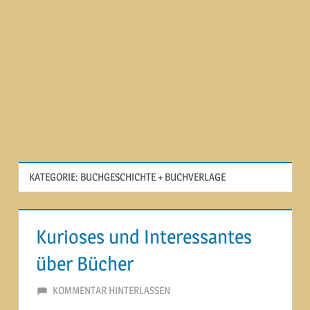
KATEGORIE:
BUCHGESCHICHTE + BUCHVERLAGE
Kurioses und Interessantes
über Bücher
3. JULI 2014
MARTINA BERG
KOMMENTAR HINTERLASSEN