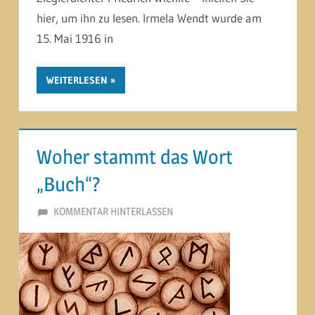
hier, um ihn zu lesen. Irmela Wendt wurde am
15. Mai 1916 in
WEITERLESEN
Woher stammt das Wort
„Buch“?
19. DEZEMBER 2013
MARTINA BERG
KOMMENTAR HINTERLASSEN