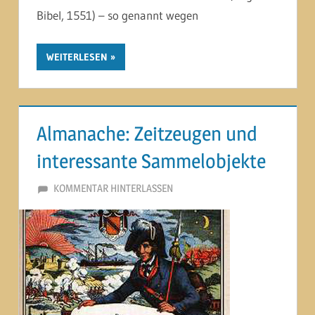
Bibel, 1551) – so genannt wegen
WEITERLESEN
Almanache: Zeitzeugen und
interessante Sammelobjekte
29. JUNI 2014
MARTINA BERG
KOMMENTAR HINTERLASSEN