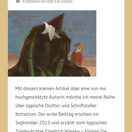
7. FEBRUAR 2014
MARTINA BERG
KOMMENTAR HINTERLASSEN
Mit diesem kleinen Artikel über eine von mir
hochgeschätzte Autorin möchte ich meine Reihe
über lippische Dichter und Schriftsteller
fortsetzen. Der erste Beitrag erschien im
September 2013 und erzählt vom lippischen
Zieglerdichter Friedrich Wienke – klicken Sie