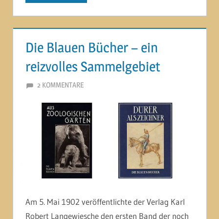
Die Blauen Bücher – ein
reizvolles Sammelgebiet
27. MAI 2014
MARTINA BERG
2 KOMMENTARE
Am 5. Mai 1902 veröffentlichte der Verlag Karl
Robert Langewiesche den ersten Band der noch