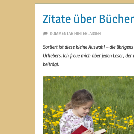
Zitate über Büche
22. OKTOBER 2020
MARTINA BERG
KOMMENTAR HINTERLASSEN
Sortiert ist diese kleine Auswahl – die übrige
Urhebers. Ich freue mich über jeden Leser, der
beiträgt.