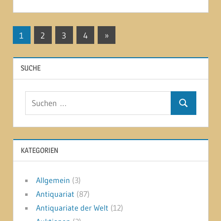
Seitennummerierung
Nächste
1
2
3
4
»
Beiträge
der
SUCHE
Beiträge
Suchen
Suchen
nach:
KATEGORIEN
Allgemein
(3)
Antiquariat
(87)
Antiquariate der Welt
(12)