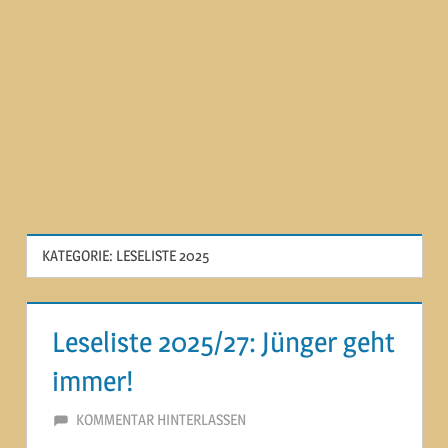
KATEGORIE:
LESELISTE 2025
Leseliste 2025/27: Jünger geht
immer!
27. OKTOBER 2025
MARTINA BERG
KOMMENTAR HINTERLASSEN