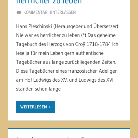
herrlicher zu leben
2. OKTOBER 2025
MARTINA BERG
KOMMENTAR HINTERLASSEN
Hans Pleschinski (Herausgeber und Übersetzer):
Nie war es herrlicher zu leben (*) Das geheime
Tagebuch des Herzogs von Croÿ 1718-1784 Ich
lese ja für mein Leben gern authentische
Tagebücher aus lange zurückliegenden Zeiten.
Diese Tagebücher eines französischen Adeligen
am Hof Ludwigs des XV. und Ludwigs des XVI.
standen schon lange
WEITERLESEN