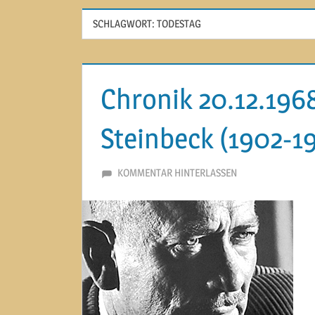
SCHLAGWORT:
TODESTAG
Chronik 20.12.196
Steinbeck (1902-1
20. DEZEMBER 2014
MARTINA BERG
KOMMENTAR HINTERLASSEN