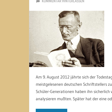
9. AUGUST 2012
MARTINA BERG
KOMMENTAR HINTERLASSEN
Am 9. August 2012 jährte sich der Todesta
meistgelesenen deutschen Schriftstellers zu
Schüler-Generationen haben ihn sicherlich v
analysieren mußten. Später hat der eine od