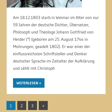
Am 18.12.1803 starb in Weimar im Alter von nur
59 Jahren der deutsche Dichter, Übersetzer,
Philosoph und Theologe Johann Gottfried von
Herder (*) (geboren am 25. August 1744 in
Mohrungen, geadelt 1802). Er war einer der
einflussreichsten Schriftsteller und Denker
deutscher Sprache im Zeitalter der Aufklärung
und zählt mit Christoph
WEITERLESEN
Seitennummerierung
Nächste
1
2
3
»