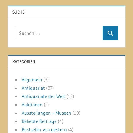
Beiträge
der
SUCHE
Beiträge
Suchen
Suchen
nach:
KATEGORIEN
Allgemein
(3)
Antiquariat
(87)
Antiquariate der Welt
(12)
Auktionen
(2)
Ausstellungen + Museen
(10)
Beliebte Beiträge
(4)
Bestseller von gestern
(4)