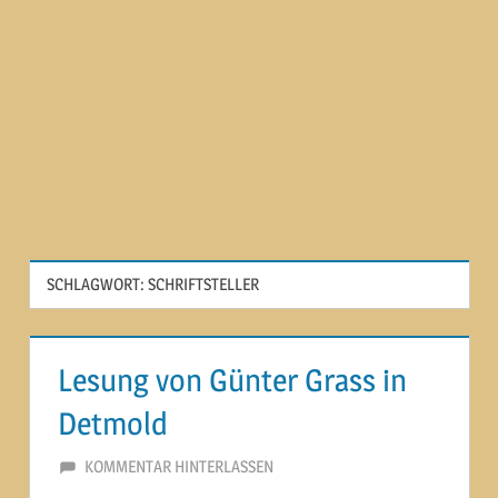
SCHLAGWORT:
SCHRIFTSTELLER
Lesung von Günter Grass in
Detmold
16. FEBRUAR 2015
MARTINA BERG
KOMMENTAR HINTERLASSEN