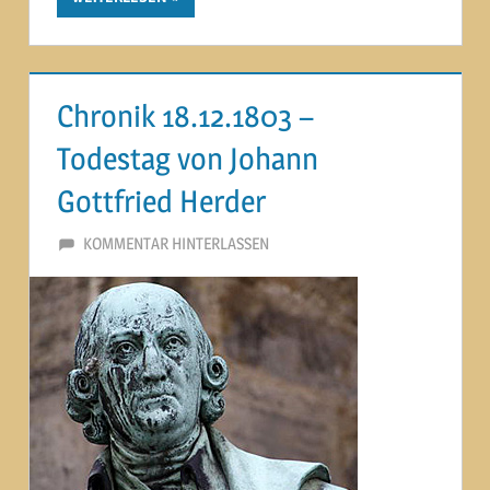
Chronik 18.12.1803 –
Todestag von Johann
Gottfried Herder
18. DEZEMBER 2014
MARTINA BERG
KOMMENTAR HINTERLASSEN