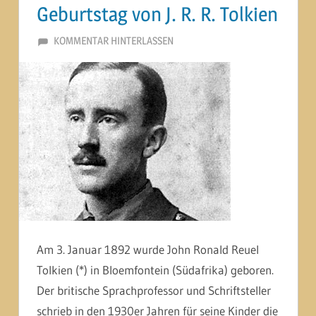
Geburtstag von J. R. R. Tolkien
3. JANUAR 2015
MARTINA BERG
KOMMENTAR HINTERLASSEN
Am 3. Januar 1892 wurde John Ronald Reuel
Tolkien (*) in Bloemfontein (Südafrika) geboren.
Der britische Sprachprofessor und Schriftsteller
schrieb in den 1930er Jahren für seine Kinder die