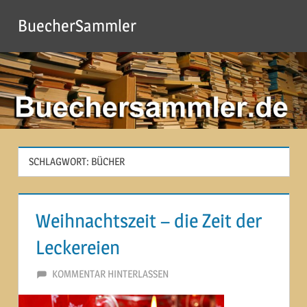
Zum
BuecherSammler
Inhalt
springen
SCHLAGWORT:
BÜCHER
Weihnachtszeit – die Zeit der
Leckereien
2. NOVEMBER 2012
MARTINA BERG
KOMMENTAR HINTERLASSEN