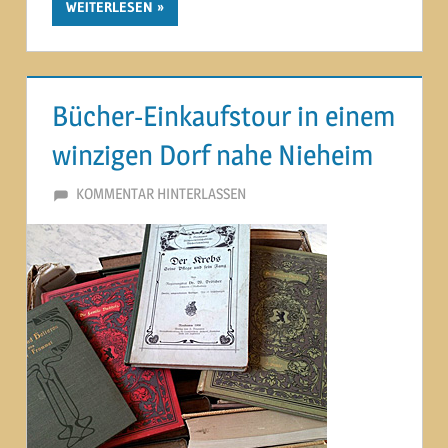
WEITERLESEN
Bücher-Einkaufstour in einem
winzigen Dorf nahe Nieheim
13. AUGUST 2012
MARTINA BERG
KOMMENTAR HINTERLASSEN