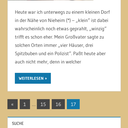
Heute war ich unterwegs zu einem kleinen Dorf
in der Nähe von Nieheim (*) – „klein“ ist dabei
wahrscheinlich noch etwas geprahlt, „winzig“
trifft es schon eher. Mein Großvater sagte zu
solchen Orten immer „vier Häuser, drei
Spitzbuben und ein Polizist“. Paßt heute aber
auch nicht mehr, denn in welcher
WEITERLESEN
Seitennummerierung
Vorherige
«
1
…
15
16
17
Beiträge
der
SUCHE
Beiträge