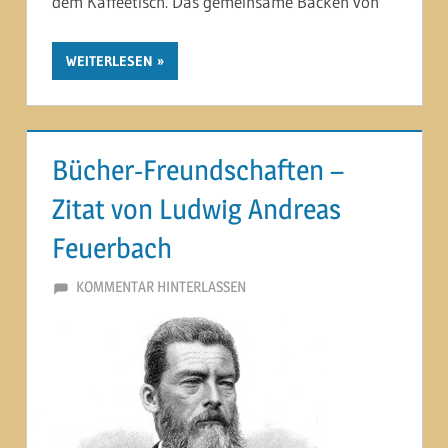
dem Kaffeetisch. Das gemeinsame Backen von
WEITERLESEN
Bücher-Freundschaften –
Zitat von Ludwig Andreas
Feuerbach
28. OKTOBER 2012
MARTINA BERG
KOMMENTAR HINTERLASSEN