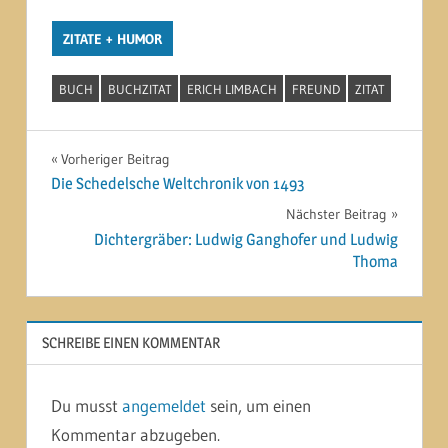
ZITATE + HUMOR
BUCH
BUCHZITAT
ERICH LIMBACH
FREUND
ZITAT
Beitragsnavigation
Vorheriger Beitrag
Die Schedelsche Weltchronik von 1493
Nächster Beitrag
Dichtergräber: Ludwig Ganghofer und Ludwig
Thoma
SCHREIBE EINEN KOMMENTAR
Du musst
angemeldet
sein, um einen
Kommentar abzugeben.