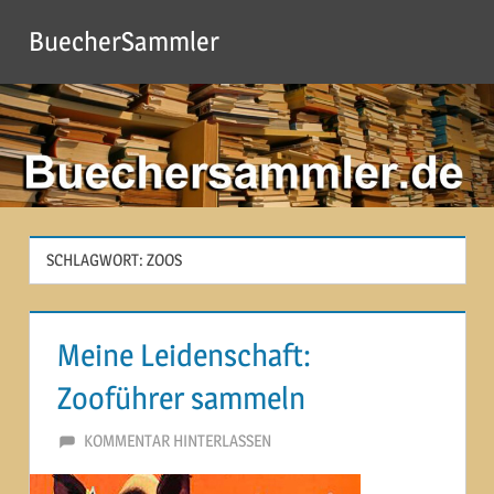
Zum
BuecherSammler
Inhalt
springen
SCHLAGWORT:
ZOOS
Meine Leidenschaft:
Zooführer sammeln
31. MÄRZ 2014
MARTINA BERG
KOMMENTAR HINTERLASSEN