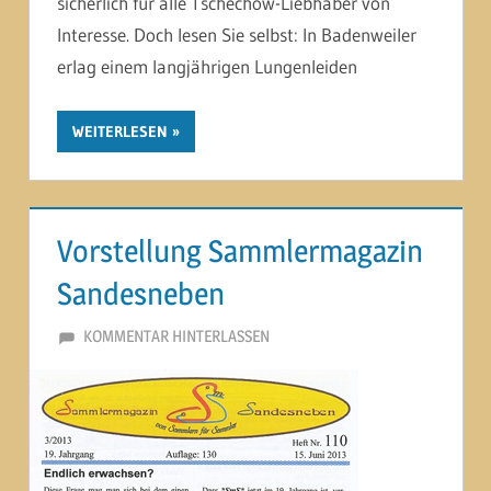
sicherlich für alle Tschechow-Liebhaber von
Interesse. Doch lesen Sie selbst: In Badenweiler
erlag einem langjährigen Lungenleiden
WEITERLESEN
Vorstellung Sammlermagazin
Sandesneben
4. JULI 2013
MARTINA BERG
KOMMENTAR HINTERLASSEN