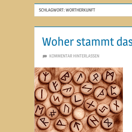
SCHLAGWORT:
WORTHERKUNFT
Woher stammt das
19. DEZEMBER 2013
MARTINA BERG
KOMMENTAR HINTERLASSEN