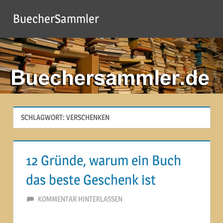
Zum
BuecherSammler
Inhalt
springen
SCHLAGWORT:
VERSCHENKEN
12 Gründe, warum ein Buch
das beste Geschenk ist
19. MÄRZ 2015
MARTINA BERG
KOMMENTAR HINTERLASSEN