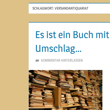
SCHLAGWORT:
VERSANDANTIQUARIAT
Es ist ein Buch mi
Umschlag…
7. JANUAR 2014
MARTINA BERG
KOMMENTAR HINTERLASSEN