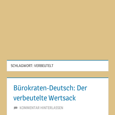
SCHLAGWORT:
VERBEUTELT
Bürokraten-Deutsch: Der
verbeutelte Wertsack
12. JANUAR 2013
MARTINA BERG
KOMMENTAR HINTERLASSEN