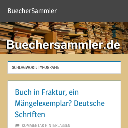
Zum
BuecherSammler
Inhalt
springen
SCHLAGWORT:
TYPOGRAFIE
Buch in Fraktur, ein
Mängelexemplar? Deutsche
Schriften
15. DEZEMBER 2019
MARTINA BERG
KOMMENTAR HINTERLASSEN