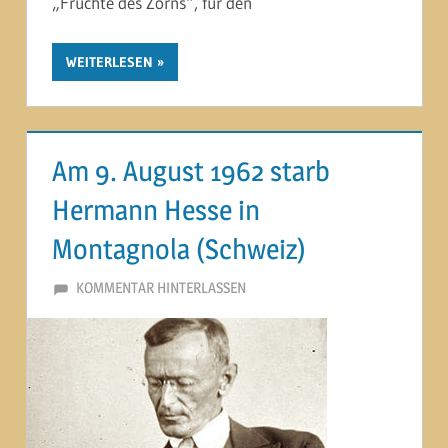
„Früchte des Zorns“, für den
WEITERLESEN
Am 9. August 1962 starb
Hermann Hesse in
Montagnola (Schweiz)
9. AUGUST 2012
MARTINA BERG
KOMMENTAR HINTERLASSEN