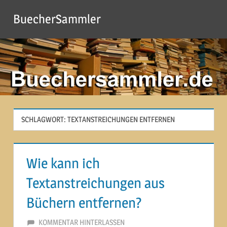
Zum
BuecherSammler
Inhalt
springen
SCHLAGWORT:
TEXTANSTREICHUNGEN ENTFERNEN
Wie kann ich
Textanstreichungen aus
Büchern entfernen?
12. MÄRZ 2015
MARTINA BERG
KOMMENTAR HINTERLASSEN