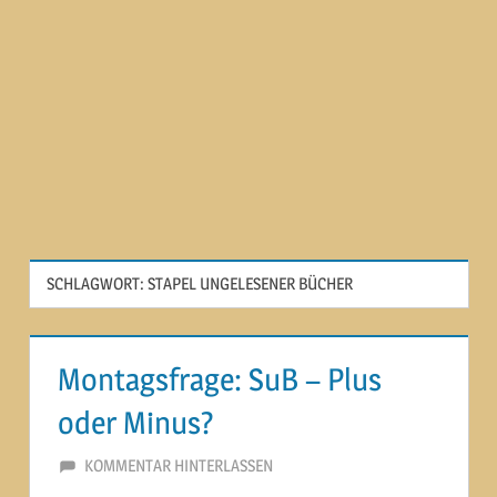
SCHLAGWORT:
STAPEL UNGELESENER BÜCHER
Montagsfrage: SuB – Plus
oder Minus?
20. MAI 2014
MARTINA BERG
KOMMENTAR HINTERLASSEN