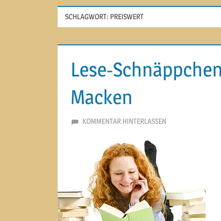
SCHLAGWORT:
PREISWERT
Lese-Schnäppchen:
Macken
6. MÄRZ 2014
MARTINA BERG
KOMMENTAR HINTERLASSEN