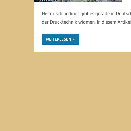
Historisch bedingt gibt es gerade in Deuts
der Drucktechnik widmen. In diesem Artikel 
WEITERLESEN