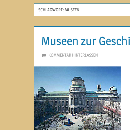
SCHLAGWORT:
MUSEEN
Museen zur Geschi
24. MAI 2018
MARTINA BERG
KOMMENTAR HINTERLASSEN