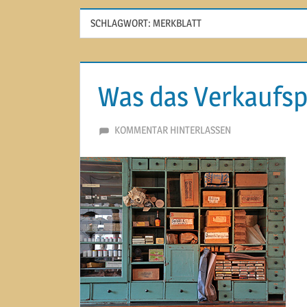
SCHLAGWORT:
MERKBLATT
Was das Verkaufs
9. APRIL 2015
MARTINA BERG
KOMMENTAR HINTERLASSEN