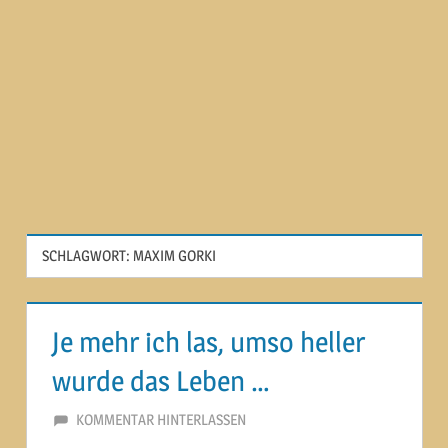
SCHLAGWORT:
MAXIM GORKI
Je mehr ich las, umso heller
wurde das Leben …
8. FEBRUAR 2015
MARTINA BERG
KOMMENTAR HINTERLASSEN