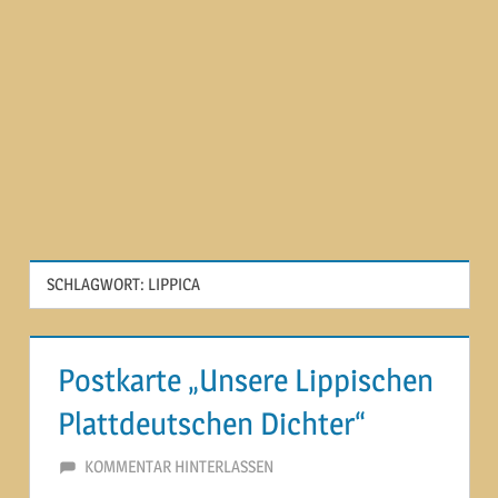
SCHLAGWORT:
LIPPICA
Postkarte „Unsere Lippischen
Plattdeutschen Dichter“
24. APRIL 2014
MARTINA BERG
KOMMENTAR HINTERLASSEN