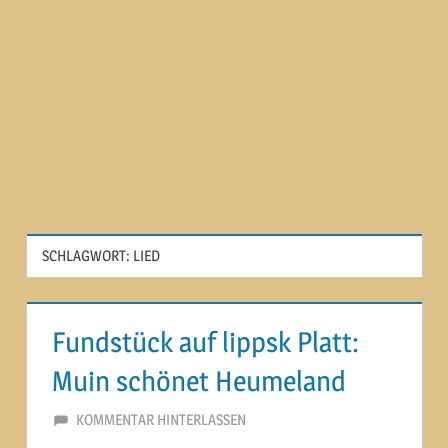
SCHLAGWORT:
LIED
Fundstück auf lippsk Platt:
Muin schönet Heumeland
21. MAI 2015
MARTINA BERG
KOMMENTAR HINTERLASSEN