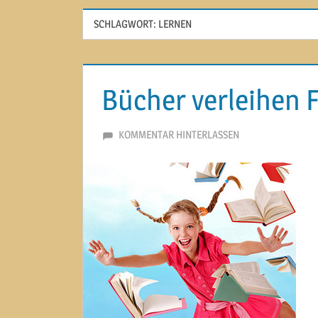
SCHLAGWORT:
LERNEN
Bücher verleihen 
17. JANUAR 2014
MARTINA BERG
KOMMENTAR HINTERLASSEN