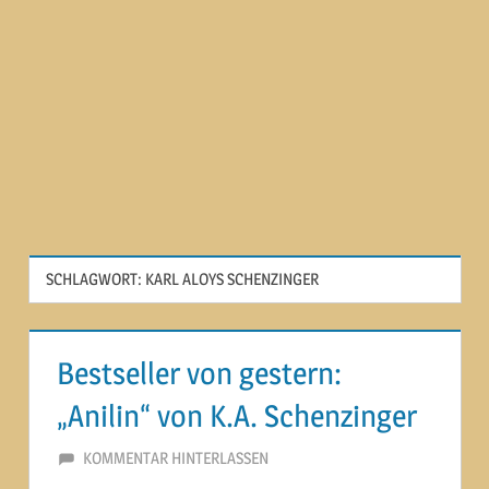
SCHLAGWORT:
KARL ALOYS SCHENZINGER
Bestseller von gestern:
„Anilin“ von K.A. Schenzinger
27. MÄRZ 2015
MARTINA BERG
KOMMENTAR HINTERLASSEN