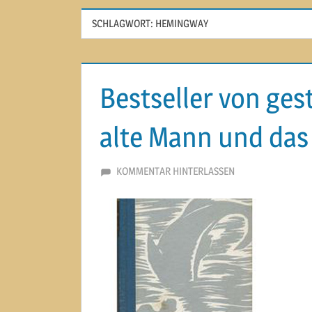
SCHLAGWORT:
HEMINGWAY
Bestseller von ge
alte Mann und das
25. SEPTEMBER 2013
MARTINA BERG
KOMMENTAR HINTERLASSEN