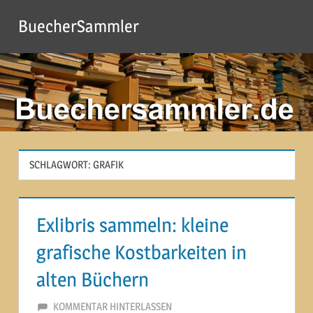
Zum
BuecherSammler
Inhalt
springen
SCHLAGWORT:
GRAFIK
Exlibris sammeln: kleine
grafische Kostbarkeiten in
alten Büchern
24. JUNI 2020
MARTINA BERG
KOMMENTAR HINTERLASSEN