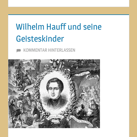
Wilhelm Hauff und seine
Geisteskinder
8. OKTOBER 2014
MARTINA BERG
KOMMENTAR HINTERLASSEN