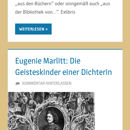
„aus den Büchern“ oder sinngemäß auch „aus
der Bibliothek von…“. Exlibris
WEITERLESEN
Eugenie Marlitt: Die
Geisteskinder einer Dichterin
18. OKTOBER 2014
MARTINA BERG
KOMMENTAR HINTERLASSEN